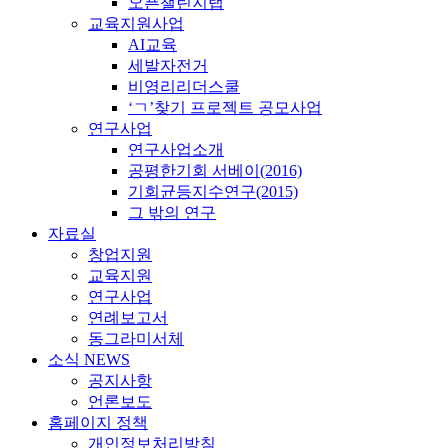
오픈챌린지랩
교육지원사업
AI교육
세발자전거
비영리리더스쿨
‘ㄱ’찾기 프로젝트 공모사업
연구사업
연구사업소개
공평한기회 서베이(2016)
기회균등지수연구(2015)
그 밖의 연구
자료실
창업지원
교육지원
연구사업
연례보고서
동그라미서체
소식 NEWS
공지사항
언론보도
홈페이지 정책
개인정보처리방침