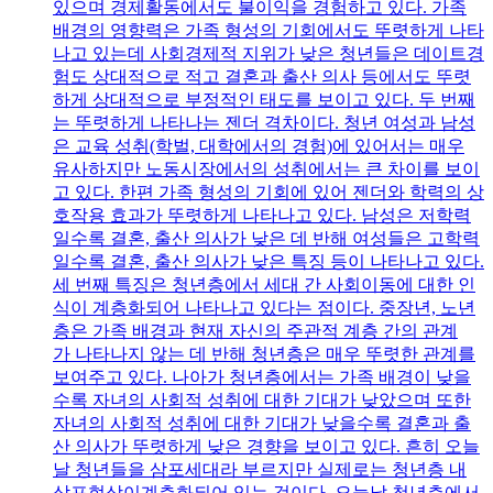
있으며 경제활동에서도 불이익을 경험하고 있다. 가족
배경의 영향력은 가족 형성의 기회에서도 뚜렷하게 나타
나고 있는데 사회경제적 지위가 낮은 청년들은 데이트경
험도 상대적으로 적고 결혼과 출산 의사 등에서도 뚜렷
하게 상대적으로 부정적인 태도를 보이고 있다. 두 번째
는 뚜렷하게 나타나는 젠더 격차이다. 청년 여성과 남성
은 교육 성취(학벌, 대학에서의 경험)에 있어서는 매우
유사하지만 노동시장에서의 성취에서는 큰 차이를 보이
고 있다. 한편 가족 형성의 기회에 있어 젠더와 학력의 상
호작용 효과가 뚜렷하게 나타나고 있다. 남성은 저학력
일수록 결혼, 출산 의사가 낮은 데 반해 여성들은 고학력
일수록 결혼, 출산 의사가 낮은 특징 등이 나타나고 있다.
세 번째 특징은 청년층에서 세대 간 사회이동에 대한 인
식이 계층화되어 나타나고 있다는 점이다. 중장년, 노년
층은 가족 배경과 현재 자신의 주관적 계층 간의 관계
가 나타나지 않는 데 반해 청년층은 매우 뚜렷한 관계를
보여주고 있다. 나아가 청년층에서는 가족 배경이 낮을
수록 자녀의 사회적 성취에 대한 기대가 낮았으며 또한
자녀의 사회적 성취에 대한 기대가 낮을수록 결혼과 출
산 의사가 뚜렷하게 낮은 경향을 보이고 있다. 흔히 오늘
날 청년들을 삼포세대라 부르지만 실제로는 청년층 내
삼포현상이계층화되어 있는 것이다. 오늘날 청년층에서