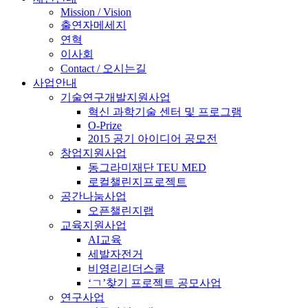
Mission / Vision
출연자메세지
연혁
이사회
Contact / 오시는길
사업안내
기술연구개발지원사업
혁신 과학기술 센터 및 프로그램
O-Prize
2015 공기 아이디어 공모전
창업지원사업
동그라미재단 TEU MED
로컬챌린지프로젝트
공간나눔사업
오픈챌린지랩
교육지원사업
AI교육
세발자전거
비영리리더스쿨
‘ㄱ’찾기 프로젝트 공모사업
연구사업