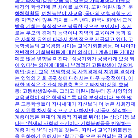
과 기타지역(강원·호남 등), 상류층 가족배경과 하류층
배경의 학생간에 큰 차이를 보인다. 또한 어린시절의 문
화체험활동, 예체능분야 사교육, 국내외 여행경험도 계
층·지역간에 많은 격차를 나타낸다. 한국사회에서 교육
받을 기회는 형식적으로 평등한 것으로 보이지만, 실제
로는 부모의 경제적 능력이나 지역의 교육여건 등과 같
은 사회적 요인에 따라서 차별적으로 제공되고 있다. 고
등학생들의 교육경험 차이는 교육기회불평등, 더 나아가
전반적인 기회불평등에 대한 의식이나 계층이동 기대감
에도 많은 영향을 미친다. ‘성공기회가 공평하게 보장 되
어 있다’는 의견에 대해서 부정적인 고등학생이 많으며,
취업·승진, 교육, 인맥형성 등 사회경제적 지위를 결정하
는 영역의 기회 공평성에 대해서는 매우 부정적이다. 이
러한 의식은 주관적 하류층 혹은 기타지역(강원, 호남
등) 고등학생일수록, 그리고 어린시절부터 공·사영역의
교육경험이 적은 학생일수록 더욱 부정적이다. 또한 많
은 고등학생들이 자녀세대가 자신보다 더 높은 사회경제
적 지위를 차지할 것으로 기대하지만, 이들이 생각하는
계층이동은 현재의 계층적 지위를 뛰어넘는 상승이동 보
다는 ‘현재의 사회적 조건이나 기회불평등을 반영하는
계층 재생산’의 성격을 갖는다. 따라서 교육기회불평등
을 완화하기 위해서는 ‘학교교육’으로 표현되는 공교육