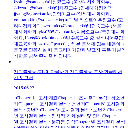
kyshin@cau.ac.kr)이성균교수 (울산대사회과학부,
skleeuou@ulsan.ac.kr)양재진교수 (연세대행정학과,
jjyang@yonsei.ac.kr)김영미교수 (연세대사회학과,
youngmikim@yonsei.ac.kr) ● 패널 리스트이우진교수 (고
려대경제학과, woojinlee@korea.ac.kr)박경숙교수 (서울
대사회학과, pks0505@snu.ac.kr)계봉오교수 (국민대사회
학과, bkye@kookmin.ac.kr)변수용교수 (펜실베니어주립
대교육학과, szb14@psu.edu) ※ 본 문서에 있는 내용이나
문구를 인용하실 때 동그라미재단과 발표자 혹은 패널의
성함을 밝혀 주시길 바랍니다.
기회불평등20126_한국사회 기회불평등 조사 한국리서
치 보고서
2016.06.22
Chapter Ⅰ 조사 개요Chapter Ⅱ 조사결과 분석 : 청소년
기Chapter Ⅲ 조사결과 분석 : 청년기Chapter Ⅳ 조사결과
분석 : 중년기Chapter Ⅴ 조사결과 분석 : 노년기Chapter
Ⅵ 조사결과 분석 : 정치적 기회 실태 및 인식Chapter
Ⅶ 조사결과 분석 : 불평등 인식Chapter Ⅷ 조사결과 분석
: 한국사회에 대한 인식 ※ 아래 파일명을 클릭하시면 다