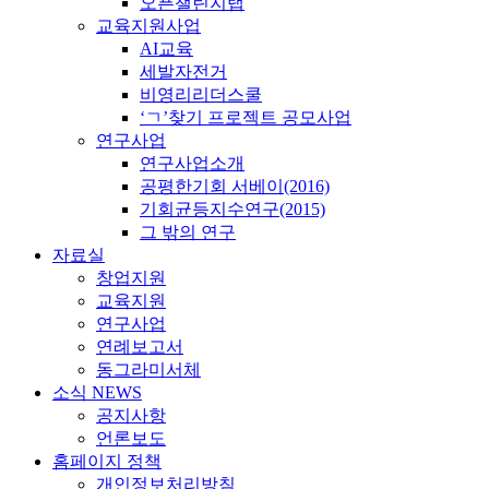
오픈챌린지랩
교육지원사업
AI교육
세발자전거
비영리리더스쿨
‘ㄱ’찾기 프로젝트 공모사업
연구사업
연구사업소개
공평한기회 서베이(2016)
기회균등지수연구(2015)
그 밖의 연구
자료실
창업지원
교육지원
연구사업
연례보고서
동그라미서체
소식 NEWS
공지사항
언론보도
홈페이지 정책
개인정보처리방침