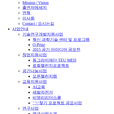
Mission / Vision
출연자메세지
연혁
이사회
Contact / 오시는길
사업안내
기술연구개발지원사업
혁신 과학기술 센터 및 프로그램
O-Prize
2015 공기 아이디어 공모전
창업지원사업
동그라미재단 TEU MED
로컬챌린지프로젝트
공간나눔사업
오픈챌린지랩
교육지원사업
AI교육
세발자전거
비영리리더스쿨
‘ㄱ’찾기 프로젝트 공모사업
연구사업
연구사업소개