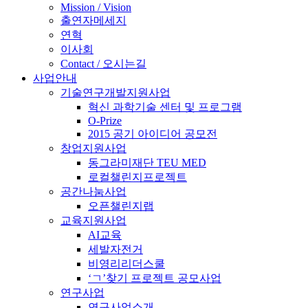
Mission / Vision
출연자메세지
연혁
이사회
Contact / 오시는길
사업안내
기술연구개발지원사업
혁신 과학기술 센터 및 프로그램
O-Prize
2015 공기 아이디어 공모전
창업지원사업
동그라미재단 TEU MED
로컬챌린지프로젝트
공간나눔사업
오픈챌린지랩
교육지원사업
AI교육
세발자전거
비영리리더스쿨
‘ㄱ’찾기 프로젝트 공모사업
연구사업
연구사업소개