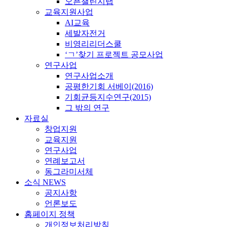
오픈챌린지랩
교육지원사업
AI교육
세발자전거
비영리리더스쿨
‘ㄱ’찾기 프로젝트 공모사업
연구사업
연구사업소개
공평한기회 서베이(2016)
기회균등지수연구(2015)
그 밖의 연구
자료실
창업지원
교육지원
연구사업
연례보고서
동그라미서체
소식 NEWS
공지사항
언론보도
홈페이지 정책
개인정보처리방침