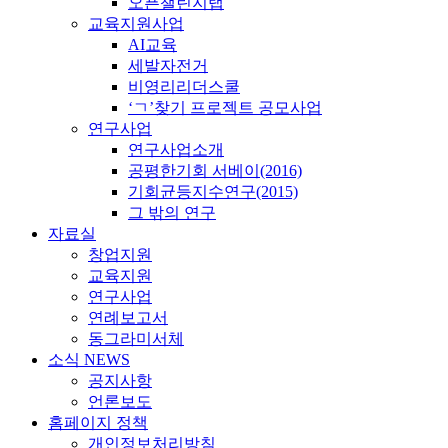
오픈챌린지랩
교육지원사업
AI교육
세발자전거
비영리리더스쿨
‘ㄱ’찾기 프로젝트 공모사업
연구사업
연구사업소개
공평한기회 서베이(2016)
기회균등지수연구(2015)
그 밖의 연구
자료실
창업지원
교육지원
연구사업
연례보고서
동그라미서체
소식 NEWS
공지사항
언론보도
홈페이지 정책
개인정보처리방침