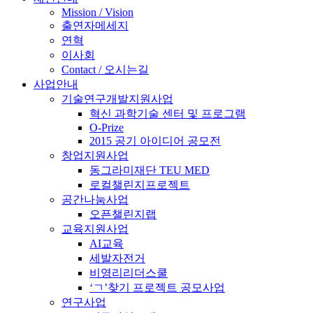
Mission / Vision
출연자메세지
연혁
이사회
Contact / 오시는길
사업안내
기술연구개발지원사업
혁신 과학기술 센터 및 프로그램
O-Prize
2015 공기 아이디어 공모전
창업지원사업
동그라미재단 TEU MED
로컬챌린지프로젝트
공간나눔사업
오픈챌린지랩
교육지원사업
AI교육
세발자전거
비영리리더스쿨
‘ㄱ’찾기 프로젝트 공모사업
연구사업