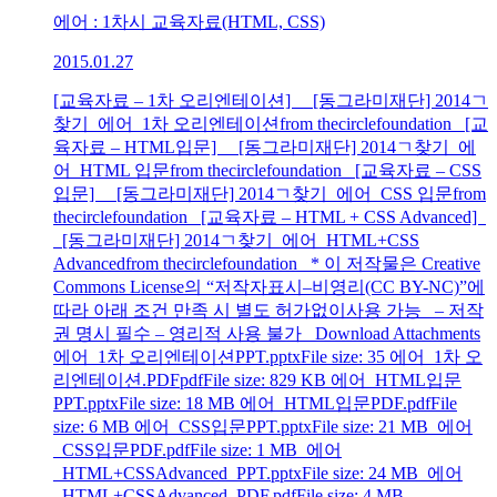
에어 : 1차시 교육자료(HTML, CSS)
2015.01.27
[교육자료 – 1차 오리엔테이션] [동그라미재단] 2014ㄱ
찾기_에어_1차 오리엔테이션from thecirclefoundation [교
육자료 – HTML입문] [동그라미재단] 2014ㄱ찾기_에
어_HTML 입문from thecirclefoundation [교육자료 – CSS
입문] [동그라미재단] 2014ㄱ찾기_에어_CSS 입문from
thecirclefoundation [교육자료 – HTML + CSS Advanced]
[동그라미재단] 2014ㄱ찾기_에어_HTML+CSS
Advancedfrom thecirclefoundation * 이 저작물은 Creative
Commons License의 “저작자표시–비영리(CC BY-NC)”에
따라 아래 조건 만족 시 별도 허가없이사용 가능 – 저작
권 명시 필수 – 영리적 사용 불가 Download Attachments
에어_1차 오리엔테이션PPT.pptxFile size: 35 에어_1차 오
리엔테이션.PDFpdfFile size: 829 KB 에어_HTML입문
PPT.pptxFile size: 18 MB 에어_HTML입문PDF.pdfFile
size: 6 MB 에어_CSS입문PPT.pptxFile size: 21 MB 에어
_CSS입문PDF.pdfFile size: 1 MB 에어
_HTML+CSSAdvanced_PPT.pptxFile size: 24 MB 에어
_HTML+CSSAdvanced_PDF.pdfFile size: 4 MB