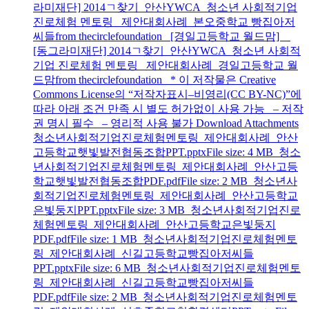
라미재단] 2014ㄱ찾기_안산YWCA_청소년 사회적기업
진로체험 멘토링_ 제안대회사례_본오중학교 빵집아저
씨들from thecirclefoundation [경일고등학교 월드맘]
[동그라미재단] 2014ㄱ찾기_안산YWCA_청소년 사회적
기업 진로체험 멘토링_ 제안대회사례_경일고등학교 월
드맘from thecirclefoundation * 이 저작물은 Creative
Commons License의 “저작자표시–비영리(CC BY-NC)”에
따라 아래 조건 만족 시 별도 허가없이 사용 가능 – 저작
권 명시 필수 – 영리적 사용 불가 Download Attachments
청소년사회적기업진로체험멘토링_제안대회사례_안산
고등학교햇빛발전협동조합PPT.pptxFile size: 4 MB 청소
년사회적기업진로체험멘토링_제안대회사례_안산고등
학교햇빛발전협동조합PDF.pdfFile size: 2 MB 청소년사
회적기업진로체험멘토링_제안대회사례_안산고등학교
은빛둥지PPT.pptxFile size: 3 MB 청소년사회적기업진로
체험멘토링_제안대회사례_안산고등학교은빛둥지
PDF.pdfFile size: 1 MB 청소년사회적기업진로체험멘토
링_제안대회사례_신길고등학교빵집아저씨들
PPT.pptxFile size: 6 MB 청소년사회적기업진로체험멘토
링_제안대회사례_신길고등학교빵집아저씨들
PDF.pdfFile size: 2 MB 청소년사회적기업진로체험멘토