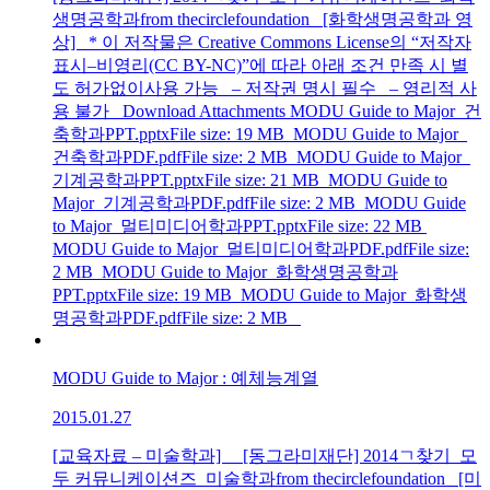
생명공학과from thecirclefoundation [화학생명공학과 영
상] * 이 저작물은 Creative Commons License의 “저작자
표시–비영리(CC BY-NC)”에 따라 아래 조건 만족 시 별
도 허가없이사용 가능 – 저작권 명시 필수 – 영리적 사
용 불가 Download Attachments MODU Guide to Major_건
축학과PPT.pptxFile size: 19 MB MODU Guide to Major_
건축학과PDF.pdfFile size: 2 MB MODU Guide to Major_
기계공학과PPT.pptxFile size: 21 MB MODU Guide to
Major_기계공학과PDF.pdfFile size: 2 MB MODU Guide
to Major_멀티미디어학과PPT.pptxFile size: 22 MB
MODU Guide to Major_멀티미디어학과PDF.pdfFile size:
2 MB MODU Guide to Major_화학생명공학과
PPT.pptxFile size: 19 MB MODU Guide to Major_화학생
명공학과PDF.pdfFile size: 2 MB
MODU Guide to Major : 예체능계열
2015.01.27
[교육자료 – 미술학과] [동그라미재단] 2014ㄱ찾기_모
두 커뮤니케이션즈_미술학과from thecirclefoundation [미