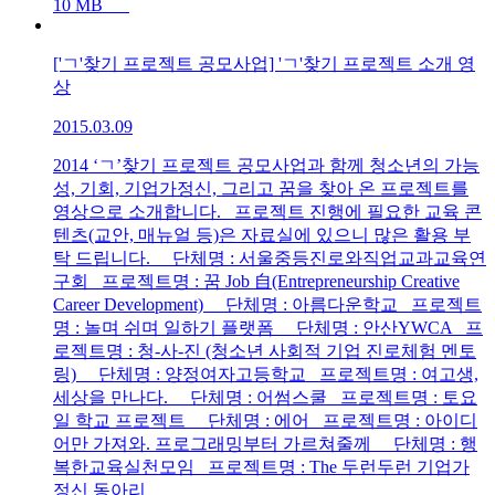
10 MB
['ㄱ'찾기 프로젝트 공모사업] 'ㄱ'찾기 프로젝트 소개 영
상
2015.03.09
2014 ‘ㄱ’찾기 프로젝트 공모사업과 함께 청소년의 가능
성, 기회, 기업가정신, 그리고 꿈을 찾아 온 프로젝트를
영상으로 소개합니다. 프로젝트 진행에 필요한 교육 콘
텐츠(교안, 매뉴얼 등)은 자료실에 있으니 많은 활용 부
탁 드립니다. 단체명 : 서울중등진로와직업교과교육연
구회 프로젝트명 : 꿈 Job 自(Entrepreneurship Creative
Career Development) 단체명 : 아름다운학교 프로젝트
명 : 놀며 쉬며 일하기 플랫폼 단체명 : 안산YWCA 프
로젝트명 : 청-사-진 (청소년 사회적 기업 진로체험 멘토
링) 단체명 : 양정여자고등학교 프로젝트명 : 여고생,
세상을 만나다. 단체명 : 어썸스쿨 프로젝트명 : 토요
일 학교 프로젝트 단체명 : 에어 프로젝트명 : 아이디
어만 가져와. 프로그래밍부터 가르쳐줄께 단체명 : 행
복한교육실천모임 프로젝트명 : The 두런두런 기업가
정신 동아리