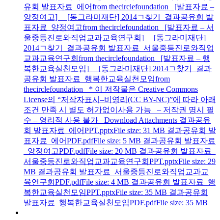
유회 발표자료_에어from thecirclefoundation [발표자료 –
양정여고] [동그라미재단] 2014ㄱ찾기_결과공유회 발
표자료_양정여고from thecirclefoundation [발표자료 – 서
울중등진로와직업교과교육연구회] [동그라미재단]
2014ㄱ찾기_결과공유회 발표자료_서울중등진로와직업
교과교육연구회from thecirclefoundation [발표자료 – 행
복한교육실천모임] [동그라미재단] 2014ㄱ찾기_결과
공유회 발표자료_행복한교육실천모임from
thecirclefoundation * 이 저작물은 Creative Commons
License의 “저작자표시–비영리(CC BY-NC)”에 따라 아래
조건 만족 시 별도 허가없이사용 가능 – 저작권 명시 필
수 – 영리적 사용 불가 Download Attachments 결과공유
회 발표자료_에어PPT.pptxFile size: 31 MB 결과공유회 발
표자료_에어PDF.pdfFile size: 5 MB 결과공유회 발표자료
_양정여고PDF.pdfFile size: 20 MB 결과공유회 발표자료_
서울중등진로와직업교과교육연구회PPT.pptxFile size: 29
MB 결과공유회 발표자료_서울중등진로와직업교과교
육연구회PDF.pdfFile size: 4 MB 결과공유회 발표자료_행
복한교육실천모임PPT.pptxFile size: 35 MB 결과공유회
발표자료_행복한교육실천모임PDF.pdfFile size: 35 MB