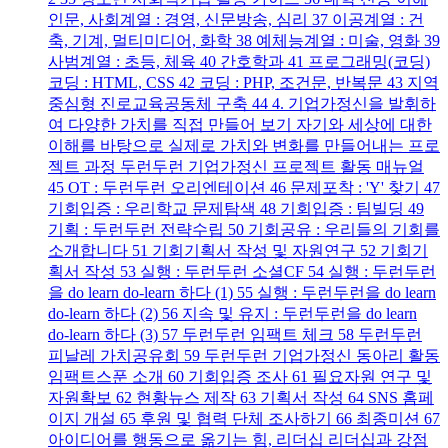
인문, 사회계열 : 경영, 신문방송, 심리 37 이공계열 : 건
축, 기계, 멀티미디어, 화학 38 예체능계열 : 미술, 영화 39
사범계열 : 초등, 체육 40 간호학과 41 프로그래밍(코딩)
코딩 : HTML, CSS 42 코딩 : PHP, 조건문, 반복문 43 지역
중심형 진로교육공동체 구축 44 4. 기업가정신을 발휘하
여 다양한 가치를 직접 만들어 보기 자기와 세상에 대한
이해를 바탕으로 실제로 가치와 변화를 만들어내는 프로
젝트 과정 두런두런 기업가정신 프로젝트 활동 매뉴얼
45 OT : 두런두런 오리엔테이션 46 문제포착 : 'Y' 찾기 47
기회입증 : 우리학교 문제탐색 48 기회입증 : 팀빌딩 49
기획 : 두런두런 전략수립 50 기회공유 : 우리들의 기회를
소개합니다 51 기회기획서 작성 및 자원연구 52 기회기
획서 작성 53 실행 : 두런두런 소셜CF 54 실행 : 두런두런
을 do learn do-learn 하다 (1) 55 실행 : 두런두런을 do learn
do-learn 하다 (2) 56 지속 및 유지 : 두런두런을 do learn
do-learn 하다 (3) 57 두런두런 임팩트 체크 58 두런두런
피날레 가치공유회 59 두런두런 기업가정신 동아리 활동
임팩트스푼 소개 60 기회입증 조사 61 필요자원 연구 및
자원확보 62 현황뉴스 제작 63 기획서 작성 64 SNS 홈페
이지 개설 65 후원 및 협력 단체 조사하기 66 최종미션 67
아이디어를 행동으로 옮기는 힘, 리더십 리더십과 강점