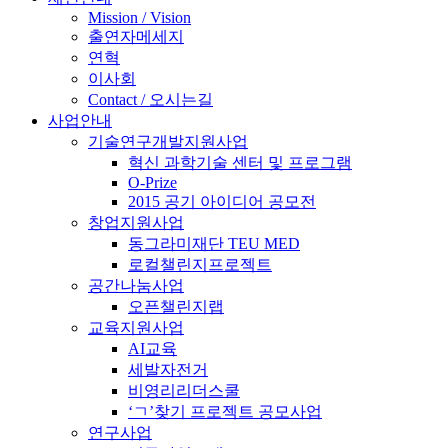
Mission / Vision
출연자메세지
연혁
이사회
Contact / 오시는길
사업안내
기술연구개발지원사업
혁신 과학기술 센터 및 프로그램
O-Prize
2015 공기 아이디어 공모전
창업지원사업
동그라미재단 TEU MED
로컬챌린지프로젝트
공간나눔사업
오픈챌린지랩
교육지원사업
AI교육
세발자전거
비영리리더스쿨
‘ㄱ’찾기 프로젝트 공모사업
연구사업