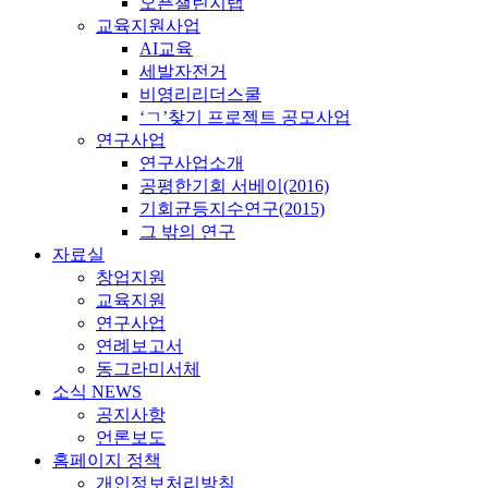
오픈챌린지랩
교육지원사업
AI교육
세발자전거
비영리리더스쿨
‘ㄱ’찾기 프로젝트 공모사업
연구사업
연구사업소개
공평한기회 서베이(2016)
기회균등지수연구(2015)
그 밖의 연구
자료실
창업지원
교육지원
연구사업
연례보고서
동그라미서체
소식 NEWS
공지사항
언론보도
홈페이지 정책
개인정보처리방침