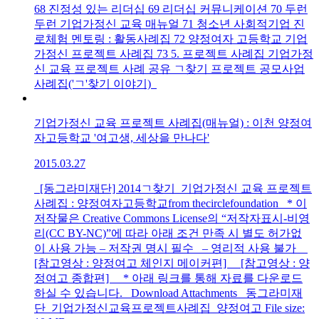
68 진정성 있는 리더십 69 리더십 커뮤니케이션 70 두런
두런 기업가정신 교육 매뉴얼 71 청소년 사회적기업 진
로체험 멘토링 : 활동사례집 72 양정여자 고등학교 기업
가정신 프로젝트 사례집 73 5. 프로젝트 사례집 기업가정
신 교육 프로젝트 사례 공유 ㄱ찾기 프로젝트 공모사업
사례집('ㄱ'찾기 이야기)
기업가정신 교육 프로젝트 사례집(매뉴얼) : 이천 양정여
자고등학교 '여고생, 세상을 만나다'
2015.03.27
[동그라미재단] 2014ㄱ찾기_기업가정신 교육 프로젝트
사례집 : 양정여자고등학교from thecirclefoundation * 이
저작물은 Creative Commons License의 “저작자표시-비영
리(CC BY-NC)”에 따라 아래 조건 만족 시 별도 허가없
이 사용 가능 – 저작권 명시 필수 – 영리적 사용 불가
[참고영상 : 양정여고 체인지 메이커편] [참고영상 : 양
정여고 종합편] * 아래 링크를 통해 자료를 다운로드
하실 수 있습니다. Download Attachments 동그라미재
단_기업가정신교육프로젝트사례집_양정여고 File size: