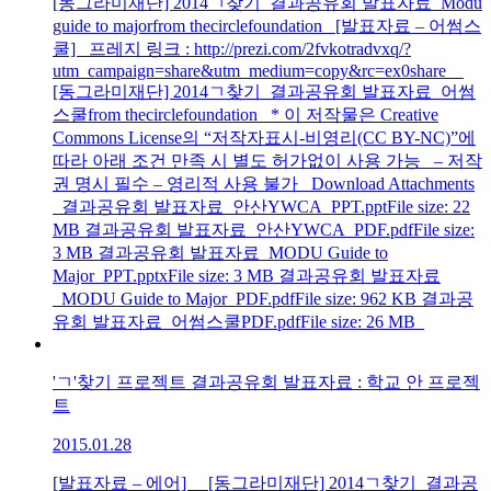
[동그라미재단] 2014ㄱ찾기_결과공유회 발표자료_Modu
guide to majorfrom thecirclefoundation [발표자료 – 어썸스
쿨] 프레지 링크 : http://prezi.com/2fvkotradvxq/?
utm_campaign=share&utm_medium=copy&rc=ex0share
[동그라미재단] 2014ㄱ찾기_결과공유회 발표자료_어썸
스쿨from thecirclefoundation * 이 저작물은 Creative
Commons License의 “저작자표시-비영리(CC BY-NC)”에
따라 아래 조건 만족 시 별도 허가없이 사용 가능 – 저작
권 명시 필수 – 영리적 사용 불가 Download Attachments
결과공유회 발표자료_안산YWCA_PPT.pptFile size: 22
MB 결과공유회 발표자료_안산YWCA_PDF.pdfFile size:
3 MB 결과공유회 발표자료_MODU Guide to
Major_PPT.pptxFile size: 3 MB 결과공유회 발표자료
_MODU Guide to Major_PDF.pdfFile size: 962 KB 결과공
유회 발표자료_어썸스쿨PDF.pdfFile size: 26 MB
'ㄱ'찾기 프로젝트 결과공유회 발표자료 : 학교 안 프로젝
트
2015.01.28
[발표자료 – 에어] [동그라미재단] 2014ㄱ찾기_결과공