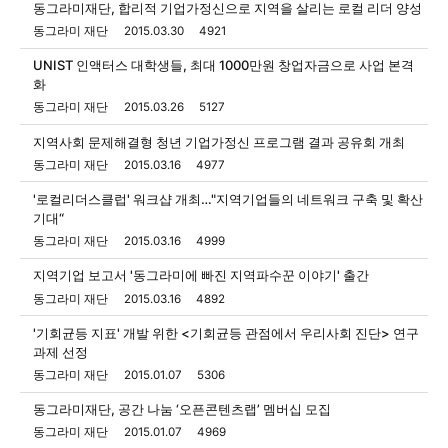
동그라미재단, 합리적 기업가정신으로 지역을 살리는 로컬 리더 양성
동그라미 재단
2015.03.30
4921
UNIST 인액터스 대학생들, 최대 1000만원 창업자금으로 사업 본격
화
동그라미 재단
2015.03.26
5127
지역사회 문제해결형 청년 기업가정신 프로그램 결과 공유회 개최
동그라미 재단
2015.03.16
4977
'로컬리더스클럽' 워크샵 개최…"지역기업들의 네트워크 구축 및 확산
기대“
동그라미 재단
2015.03.16
4999
지역기업 보고서 '동그라미에 빠진 지역파수꾼 이야기' 출간
동그라미 재단
2015.03.16
4892
'기회균등 지표' 개발 위한 <기회균등 관점에서 우리사회 진단> 연구
과제 선정
동그라미 재단
2015.01.07
5306
동그라미재단, 공간 나눔 ‘오픈콘텐츠랩’ 멤버십 모집
동그라미 재단
2015.01.07
4969