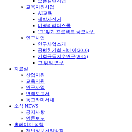
오픈챌린지랩
교육지원사업
AI교육
세발자전거
비영리리더스쿨
‘ㄱ’찾기 프로젝트 공모사업
연구사업
연구사업소개
공평한기회 서베이(2016)
기회균등지수연구(2015)
그 밖의 연구
자료실
창업지원
교육지원
연구사업
연례보고서
동그라미서체
소식 NEWS
공지사항
언론보도
홈페이지 정책
개인정보처리방침