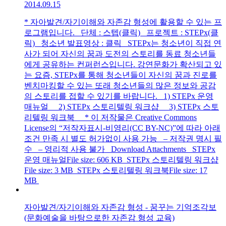
2014.09.15
* 자아발견/자기이해와 자존감 형성에 활용할 수 있는 프
로그램입니다. 단체 : 스텝(클릭) 프로젝트 : STEPx(클
릭) 청소년 발표영상 : 클릭 STEPx는 청소년이 직접 연
사가 되어 자신의 꿈과 도전의 스토리를 동료 청소년들
에게 공유하는 컨퍼런스입니다. 강연문화가 확산되고 있
는 요즘, STEPx를 통해 청소년들이 자신의 꿈과 진로를
벤치마킹할 수 있는 또래 청소년들의 많은 정보와 공감
의 스토리를 접할 수 있기를 바랍니다. 1) STEPx 운영
매뉴얼 2) STEPx 스토리텔링 워크샵 3) STEPx 스토
리텔링 워크북 * 이 저작물은 Creative Commons
License의 “저작자표시-비영리(CC BY-NC)”에 따라 아래
조건 만족 시 별도 허가없이 사용 가능 – 저작권 명시 필
수 – 영리적 사용 불가 Download Attachments STEPx
운영 매뉴얼File size: 606 KB STEPx 스토리텔링 워크샵
File size: 3 MB STEPx 스토리텔링 워크북File size: 17
MB
자아발견/자기이해와 자존감 형성 - 꿈꾸는 기억조각보
(문화예술을 바탕으로한 자존감 형성 교육)