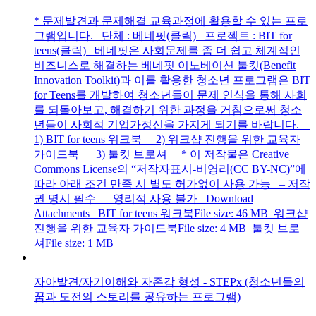
* 문제발견과 문제해결 교육과정에 활용할 수 있는 프로
그램입니다. 단체 : 베네핏(클릭) 프로젝트 : BIT for
teens(클릭) 베네핏은 사회문제를 좀 더 쉽고 체계적인
비즈니스로 해결하는 베네핏 이노베이션 툴킷(Benefit
Innovation Toolkit)과 이를 활용한 청소년 프로그램은 BIT
for Teens를 개발하여 청소년들이 문제 인식을 통해 사회
를 되돌아보고, 해결하기 위한 과정을 거침으로써 청소
년들이 사회적 기업가정신을 가지게 되기를 바랍니다.
1) BIT for teens 워크북 2) 워크샵 진행을 위한 교육자
가이드북 3) 툴킷 브로셔 * 이 저작물은 Creative
Commons License의 “저작자표시-비영리(CC BY-NC)”에
따라 아래 조건 만족 시 별도 허가없이 사용 가능 – 저작
권 명시 필수 – 영리적 사용 불가 Download
Attachments BIT for teens 워크북File size: 46 MB 워크샵
진행을 위한 교육자 가이드북File size: 4 MB 툴킷 브로
셔File size: 1 MB
자아발견/자기이해와 자존감 형성 - STEPx (청소년들의
꿈과 도전의 스토리를 공유하는 프로그램)