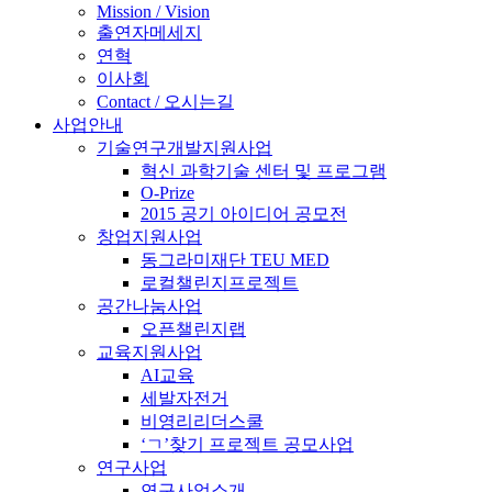
Mission / Vision
출연자메세지
연혁
이사회
Contact / 오시는길
사업안내
기술연구개발지원사업
혁신 과학기술 센터 및 프로그램
O-Prize
2015 공기 아이디어 공모전
창업지원사업
동그라미재단 TEU MED
로컬챌린지프로젝트
공간나눔사업
오픈챌린지랩
교육지원사업
AI교육
세발자전거
비영리리더스쿨
‘ㄱ’찾기 프로젝트 공모사업
연구사업
연구사업소개