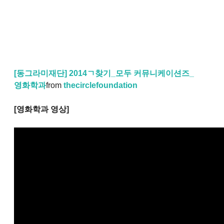
[동그라미재단] 2014ㄱ찾기_모두 커뮤니케이션즈_
영화학과
from
thecirclefoundation
[영화학과 영상]