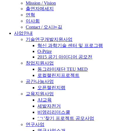
Mission / Vision
출연자메세지
연혁
이사회
Contact / 오시는길
사업안내
기술연구개발지원사업
혁신 과학기술 센터 및 프로그램
O-Prize
2015 공기 아이디어 공모전
창업지원사업
동그라미재단 TEU MED
로컬챌린지프로젝트
공간나눔사업
오픈챌린지랩
교육지원사업
AI교육
세발자전거
비영리리더스쿨
‘ㄱ’찾기 프로젝트 공모사업
연구사업
연구사업소개