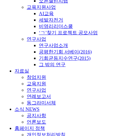
오픈챌린지랩
교육지원사업
AI교육
세발자전거
비영리리더스쿨
‘ㄱ’찾기 프로젝트 공모사업
연구사업
연구사업소개
공평한기회 서베이(2016)
기회균등지수연구(2015)
그 밖의 연구
자료실
창업지원
교육지원
연구사업
연례보고서
동그라미서체
소식 NEWS
공지사항
언론보도
홈페이지 정책
개인정보처리방침