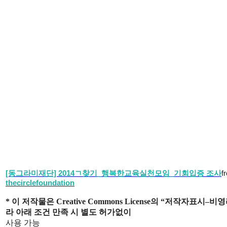
[동그라미재단] 2014ㄱ찾기_행복한교육실천모임_기회입증 조사
f
thecirclefoundation
*
이 저작물은
Creative Commons License
의 “저작자표시
–
비영
라 아래 조건 만족 시 별도 허가없이
사용 가능