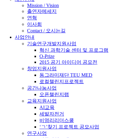
Mission / Vision
출연자메세지
연혁
이사회
Contact / 오시는길
사업안내
기술연구개발지원사업
혁신 과학기술 센터 및 프로그램
O-Prize
2015 공기 아이디어 공모전
창업지원사업
동그라미재단 TEU MED
로컬챌린지프로젝트
공간나눔사업
오픈챌린지랩
교육지원사업
AI교육
세발자전거
비영리리더스쿨
‘ㄱ’찾기 프로젝트 공모사업
연구사업