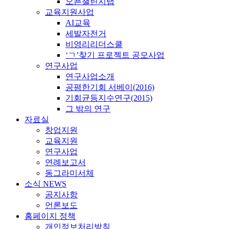
오픈챌린지랩
교육지원사업
AI교육
세발자전거
비영리리더스쿨
‘ㄱ’찾기 프로젝트 공모사업
연구사업
연구사업소개
공평한기회 서베이(2016)
기회균등지수연구(2015)
그 밖의 연구
자료실
창업지원
교육지원
연구사업
연례보고서
동그라미서체
소식 NEWS
공지사항
언론보도
홈페이지 정책
개인정보처리방침